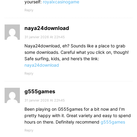
yourself:
royalxcasinogame
Reply
naya24download
31 janvier 2026 At 22h45
Naya24download, eh? Sounds like a place to grab
some downloads. Careful what you click on, though!
Safe surfing, kids, and here’s the link:
naya24download
Reply
g555games
31 janvier 2026 At 22h45
Been playing on G555games for a bit now and I’m
pretty happy with it. Great variety and easy to spend
hours on there. Definitely recommend
g555games
Reply