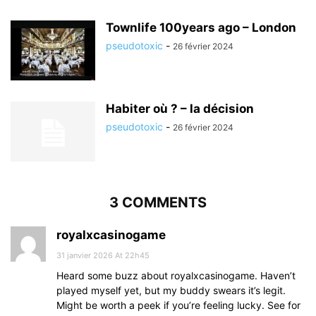
Townlife 100years ago – London
pseudotoxic
-
26 février 2024
Habiter où ? – la décision
pseudotoxic
-
26 février 2024
3 COMMENTS
royalxcasinogame
31 janvier 2026 At 22h45
Heard some buzz about royalxcasinogame. Haven’t
played myself yet, but my buddy swears it’s legit.
Might be worth a peek if you’re feeling lucky. See for