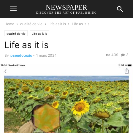
NEWSPAPER
DISCOVER THE ART OF PUBLISHING
Home
qualité de vie
Life as it is
Life as it is
qualité de vie
Life as it is
Life as it is
439
3
By
pseudotoxic
-
1 mars 2024